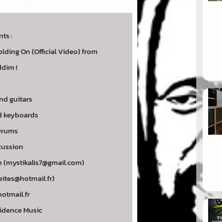
nts :
lding On (Official Video) from
ddim !
nd guitars
d keyboards
Drums
cussion
n (mystikalis7@gmail.com)
rieites@hotmail.fr)
hotmail.fr
Evidence Music