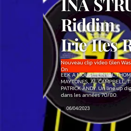
INA STR
Riddim
Irie Ites
Nouveau clip video Glen Was
On
EEK A MOUSE, LINVAL THO
MAYTONES, AL CAMPBELL, TR
PATRICK ANDY. Un line up di
dans les années 70/80.
06/04/2023