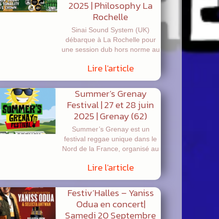
2025 | Philosophy La
Rochelle
Sinai Sound System (UK)
débarque à La Rochelle pour
une session dub hors norme au
Lire l'article
Summer’s Grenay
Festival | 27 et 28 juin
2025 | Grenay (62)
Summer’s Grenay est un
festival reggae unique dans le
Nord de la France, organisé au
Lire l'article
Festiv’Halles – Yaniss
Odua en concert|
Samedi 20 Septembre