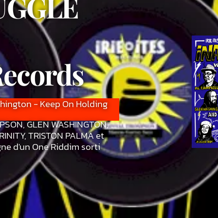
UGGLE
 Records
hington - Keep On Holding
MPSON, GLEN WASHINGTON,
INITY, TRISTON PALMA et
gne d'un One Riddim sorti