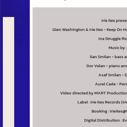
Irie Ites prese
Glen Washington & Irie Ites - Keep On Ho
Ina Struggle Ri
Music by :
Ilan Smilan - bass a
Dor Velan - piano an
Asaf Smilan - 
Aurel Cade - Per
Video directed by M'ART Productio
Label : Irie Ites Records (i
Booking : irieites@
Digital Distribution : 