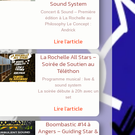
Sound System
Concert & Sound – Première
édition à La Rochelle au
Philosophy Le Concept :
Andrick
Lire l'article
La Rochelle All Stars –
Soirée de Soutien au
Téléthon
Programme musical : live &
sound system
La soirée débute à 20h avec un
set
Lire l'article
Boombastic #14 à
Angers – Guiding Star &