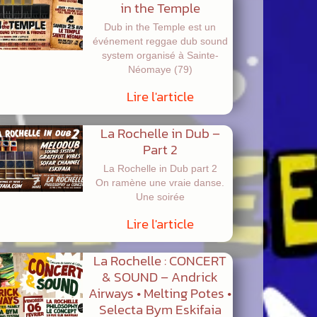
in the Temple
Dub in the Temple est un
événement reggae dub sound
system organisé à Sainte-
Néomaye (79)
Lire l'article
La Rochelle in Dub –
Part 2
La Rochelle in Dub part 2
On ramène une vraie danse.
Une soirée
Lire l'article
La Rochelle : CONCERT
& SOUND – Andrick
Airways • Melting Potes •
Selecta Bym Eskifaia