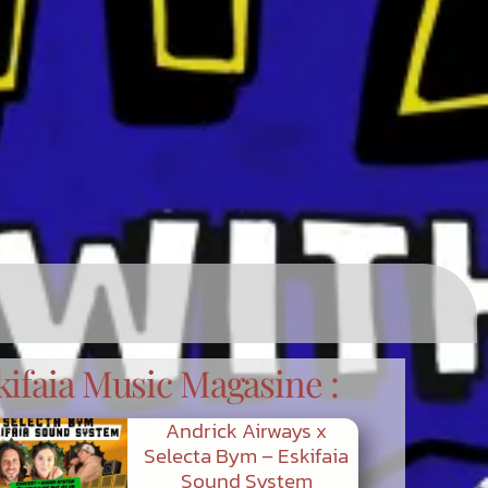
kifaia Music Magasine :
Andrick Airways x
Selecta Bym – Eskifaia
Sound System