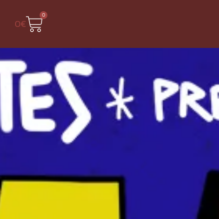
0
0
€