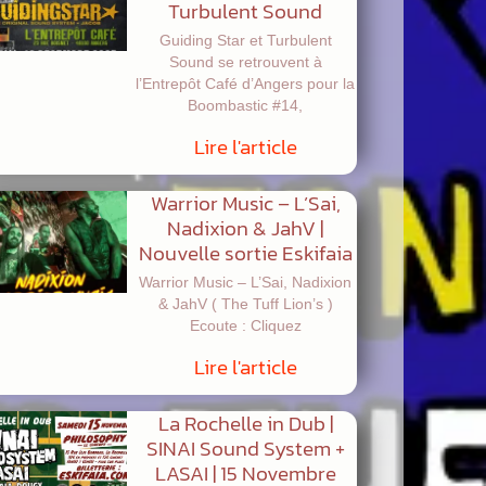
Turbulent Sound
Guiding Star et Turbulent
Sound se retrouvent à
l’Entrepôt Café d’Angers pour la
Boombastic #14,
Lire l'article
Warrior Music – L’Sai,
Nadixion & JahV |
Nouvelle sortie Eskifaia
Warrior Music – L’Sai, Nadixion
& JahV ( The Tuff Lion’s )
Ecoute : Cliquez
Lire l'article
La Rochelle in Dub |
SINAI Sound System +
LASAI | 15 Novembre