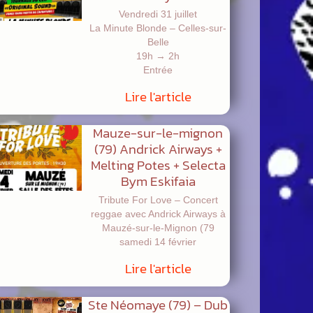
Vendredi 31 juillet
La Minute Blonde – Celles-sur-
Belle
19h → 2h
Entrée
Lire l'article
Mauze-sur-le-mignon
(79) Andrick Airways +
Melting Potes + Selecta
Bym Eskifaia
Tribute For Love – Concert
reggae avec Andrick Airways à
Mauzé-sur-le-Mignon (79
samedi 14 février
Lire l'article
Ste Néomaye (79) – Dub