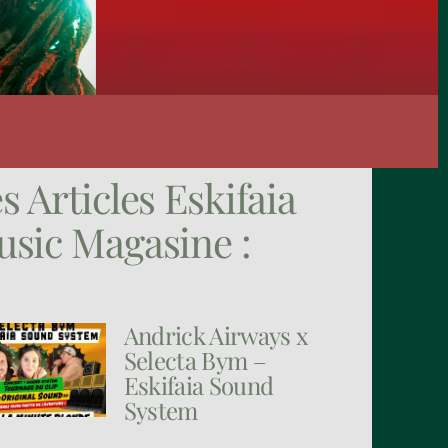
s Articles Eskifaia
sic Magasine :
Andrick Airways x
Selecta Bym –
Eskifaia Sound
System