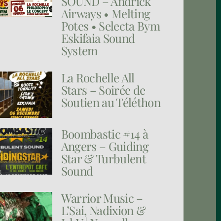
SOUND – Andrick
Airways • Melting
Potes • Selecta Bym
Eskifaia Sound
System
La Rochelle All
Stars – Soirée de
Soutien au Téléthon
Boombastic #14 à
Angers – Guiding
Star & Turbulent
Sound
Warrior Music –
L’Sai, Nadixion &