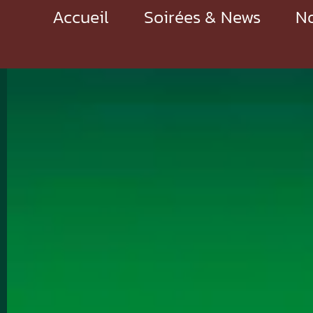
Accueil
Soirées & News
No