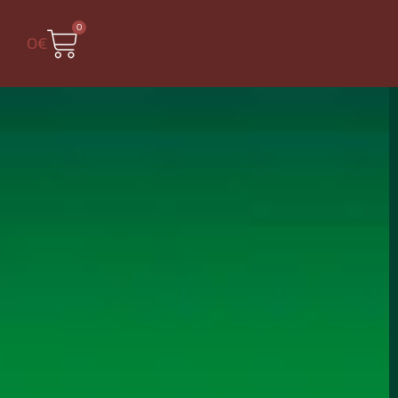
0
0
€