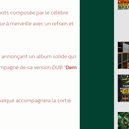
roots composée par le célèbre
se à merveille avec un refrain et
e annonçant un album solide qui
compagné de sa version DUB “
Dem
Jamaïque accompagnera la sortie