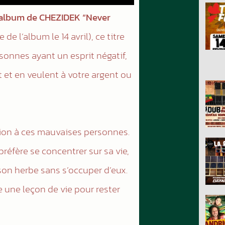
n album de CHEZIDEK “Never
le de l’album le 14 avril), ce titre
sonnes ayant un esprit négatif,
t et en veulent à votre argent ou
tion à ces mauvaises personnes.
l préfère se concentrer sur sa vie,
on herbe sans s’occuper d’eux.
 une leçon de vie pour rester