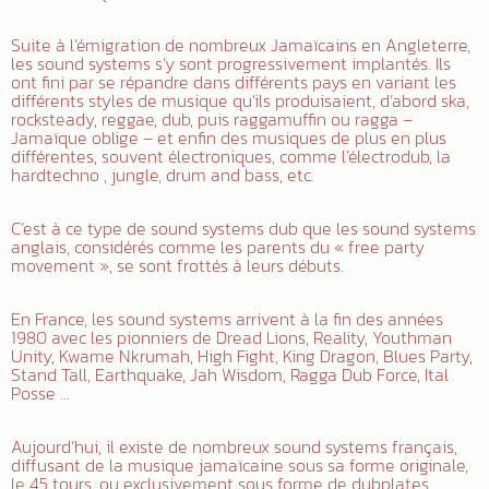
Suite à l’émigration de nombreux Jamaïcains en Angleterre,
les sound systems s’y sont progressivement implantés. Ils
ont fini par se répandre dans différents pays en variant les
différents styles de musique qu’ils produisaient, d’abord ska,
rocksteady, reggae, dub, puis raggamuffin ou ragga –
Jamaïque oblige – et enfin des musiques de plus en plus
différentes, souvent électroniques, comme l’électrodub, la
hardtechno , jungle, drum and bass, etc.
C’est à ce type de sound systems dub que les sound systems
anglais, considérés comme les parents du « free party
movement », se sont frottés à leurs débuts.
En France, les sound systems arrivent à la fin des années
1980 avec les pionniers de Dread Lions, Reality, Youthman
Unity, Kwame Nkrumah, High Fight, King Dragon, Blues Party,
Stand Tall, Earthquake, Jah Wisdom, Ragga Dub Force, Ital
Posse …
Aujourd’hui, il existe de nombreux sound systems français,
diffusant de la musique jamaïcaine sous sa forme originale,
le 45 tours, ou exclusivement sous forme de dubplates