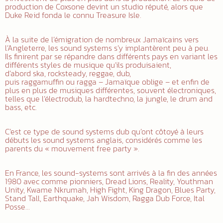
production de Coxsone devint un studio réputé, alors que
Duke Reid fonda le connu Treasure Isle.
À la suite de l’émigration de nombreux Jamaïcains vers
l’Angleterre, les sound systems s’y implantèrent peu à peu.
Ils finirent par se répandre dans différents pays en variant les
différents styles de musique qu’ils produisaient,
d’abord ska, rocksteady, reggae, dub,
puis raggamuffin ou ragga – Jamaïque oblige – et enfin de
plus en plus de musiques différentes, souvent électroniques,
telles que l’électrodub, la hardtechno, la jungle, le drum and
bass, etc.
C’est ce type de sound systems dub qu’ont côtoyé à leurs
débuts les sound systems anglais, considérés comme les
parents du « mouvement free party ».
En France, les sound-systems sont arrivés à la fin des années
1980 avec comme pionniers, Dread Lions, Reality, Youthman
Unity, Kwame Nkrumah, High Fight, King Dragon, Blues Party,
Stand Tall, Earthquake, Jah Wisdom, Ragga Dub Force, Ital
Posse…