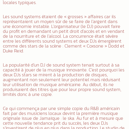
locales typiques.
Les sound systems étaient de « grosses » affaires car ils
représentaient un moyen sûr de se faire de l’argent dans
une économie instable. L’organisateur (le DJ) pouvait faire
du profit en demandant un petit droit d’accès et en vendant
de la nourriture et de l’alcool. La concurrence était sévère
entre les différents sound systems et deux DJs émergèrent
comme des stars de la scène : Clement « Coxsone » Dodd et
Duke Reid.
La popularité d’un DJ de sound system tenait surtout à sa
capacité à jouer de la musique innovante. C’est pourquoi les
deux DJs stars se mirent à la production de disques,
augmentant non seulement leur potentiel mais réduisant
leur utilisation de musique américaine. Au début, ils ne
produisaient des titres que pour leur propre sound system,
limités donc à une copie.
Ce qui commença par une simple copie du R&B américain
fait par des musiciens locaux devint la première musique
originale issue de Jamaïque : le ska. Au fur et à mesure que
cette nouvelle tendance prit du succès, les deux DJs
s’investirent de plus en plus dans la production. Le studio de