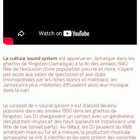
La culture sound system
est apparue en Jamaïque dans les
ghettos de Kingston (Jamaïque) à la fin des années 1940.
Née de l’exclusion d’une population pauvre et noire, n’ayant
pas accès aux salles de spectacles et aux clubs
(monopolisées par les riches blancs et métisses), les
Jamaïcains plus modestes diffusaient alors leur musique
dans la rue1.
Le concept de « sound system » est d’abord devenu
populaire dans les années 1950 dans les ghettos de
Kingston. Les DJ chargeaient un camion avec un générateur,
des platines vinyles et des haut-parleurs et installaient une
fête de rue (street party). Au début, les DJ jouaient du R&B
américain mais au fur et à mesure, la production musicale
jamaïcaine se mit à s’étoffer et les sons prirent des sonorités