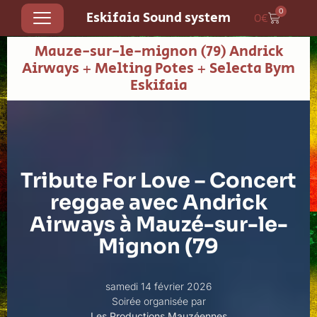
0
Eskifaia Sound system
0
€
Mauze-sur-le-mignon (79) Andrick
Airways + Melting Potes + Selecta Bym
Eskifaia
Tribute For Love – Concert
reggae avec Andrick
Airways à Mauzé-sur-le-
Mignon (79
samedi 14 février 2026
Soirée organisée par
Les Productions Mauzéennes