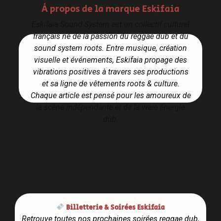
À propos de la marque Eskifaia
Eskifaia Sound System
est un collectif culturel
français né de la passion du
reggae dub
et du
sound system roots
. Entre musique, création
visuelle et événements, Eskifaia propage des
vibrations positives
à travers ses productions
et sa ligne de vêtements
roots & culture
.
Chaque article est pensé pour les amoureux de
la scène indépendante et de la vraie énergie
dub.
Billetterie & Soirées Eskifaia
Retrouve toutes nos prochaines soirées reggae dub,