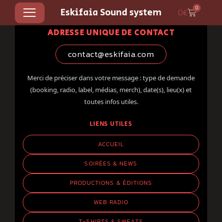
0
nous directement.
Eskifaia Sound system
0
€
ADRESSE UNIQUE DE CONTACT
contact@eskifaia.com
Merci de préciser dans votre message : type de demande
(booking, radio, label, médias, merch), date(s), lieu(x) et
toutes infos utiles.
LIENS UTILES
ACCUEIL
SOIRÉES & NEWS
PRODUCTIONS & ÉDITIONS
WEB RADIO
T-SHIRTS & SWEATS