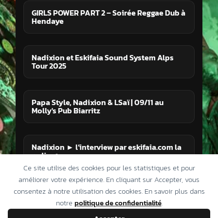
GIRLS POWER PART 2 – Soirée Reggae Dub à
Hendaye
Nadixion et Eskifaia Sound System Alps
Tour 2025
Papa Style, Nadixion & LSaï | 09/11 au
Molly's Pub Biarritz
Nadixion ► l’interview par eskifaia.com la
radio ♫
Ce site utilise des cookies pour les statistiques et pour
améliorer votre expérience. En cliquant sur Accepter, vous
consentez à notre utilisation des cookies. En savoir plus dans
Conditions Générales de Vente
notre
politique de confidentialité
.