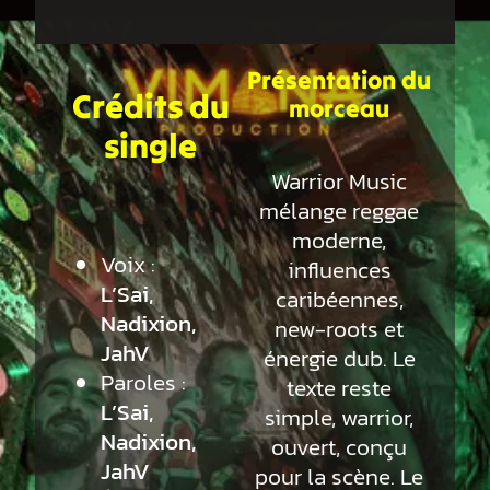
Présentation du
Crédits du
morceau
single
Warrior Music
mélange reggae
moderne,
Voix :
influences
L’Sai,
caribéennes,
Nadixion,
new-roots et
JahV
énergie dub. Le
Paroles :
texte reste
L’Sai,
simple, warrior,
Nadixion,
ouvert, conçu
JahV
pour la scène. Le