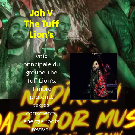
Jah V
The Tuff
Lion's
Voix
principale du
groupe The
Tuff Lion’s.
Timbre
profond,
textes
conscients,
énergie roots
revival.