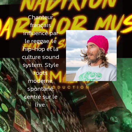
Chanteur
français
influencé par
le reggae, le
hip-hop et la
culture sound
system. Style
roots
moderne,
spontané,
centré sur le
live.