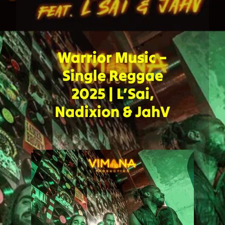
Warrior Music –
Single Reggae
2025 | L’Sai,
Nadixion & JahV