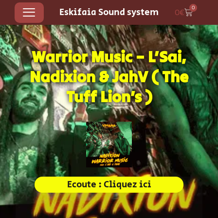
0
Eskifaia Sound system
0
€
Warrior Music – L’Sai,
Nadixion & JahV ( The
Tuff Lion’s )
Ecoute : Cliquez ici