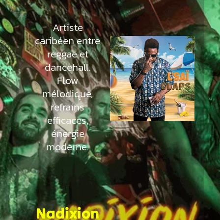
Artiste
caribéen entre
reggae et
dancehall.
Flow
mélodique,
refrains
efficaces,
énergie
moderne.
Nadixion