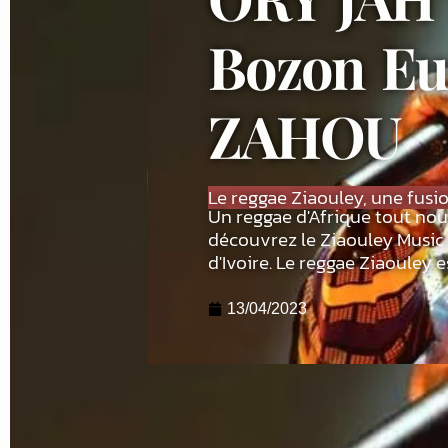
Bozon Eu
ZAHOU
Le reggae Ziaouley, une fusi
Un reggae d'Afrique tout nou
découvrez le Ziaouley Music 
d'Ivoire. Le reggae Ziaouley e
13/04/2023