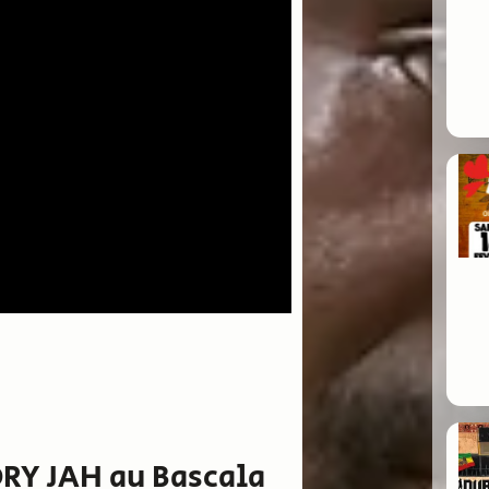
ORY JAH au Bascala