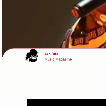
Eskifaia
Music Magasine