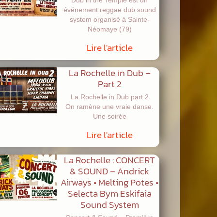
Dub in the Temple est un
événement reggae dub sound
system organisé à Sainte-
Néomaye (79)
Lire l'article
La Rochelle in Dub –
Part 2
La Rochelle in Dub part 2
On ramène une vraie danse.
Une soirée
Lire l'article
La Rochelle : CONCERT
& SOUND – Andrick
Airways • Melting Potes •
Selecta Bym Eskifaia
Sound System