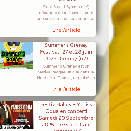
Sinai Sound System (UK)
débarque à La Rochelle pour
une session dub hors norme au
Lire l'article
Summer’s Grenay
Festival | 27 et 28 juin
2025 | Grenay (62)
Summer’s Grenay est un
festival reggae unique dans le
Nord de la France, organisé au
Lire l'article
Festiv’Halles – Yaniss
Odua en concert|
Samedi 20 Septembre
2025 | Le Grand Café