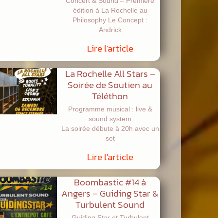
Concert & Sound – Première
édition à La Rochelle au
Philosophy Le Concept :
Andrick
Lire l'article
La Rochelle All Stars –
Soirée de Soutien au
Téléthon
Programme musical : live &
sound system
La soirée débute à 20h avec un
set
Lire l'article
Boombastic #14 à
Angers – Guiding Star &
Turbulent Sound
Guiding Star et Turbulent