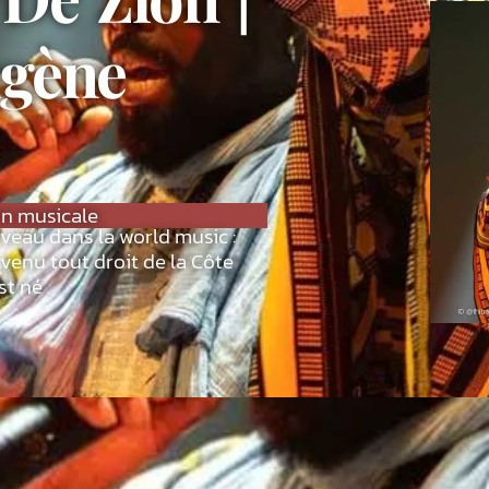
gène
on musicale
veau dans la world music :
venu tout droit de la Côte
st né