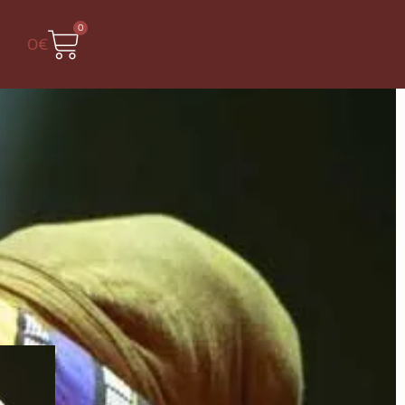
0
0
€