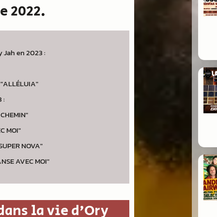
e 2022.
y Jah en 2023 :
 1 "ALLÉLUIA"
 :
 CHEMIN"
C MOI"
2 "SUPER NOVA"
"DANSE AVEC MOI"
dans la vie d'Ory