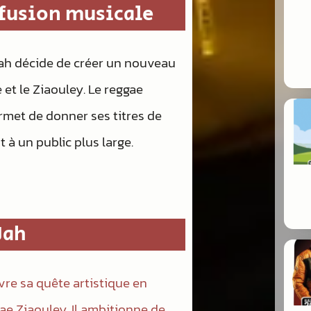
 fusion musicale
ah décide de créer un nouveau
et le Ziaouley. Le reggae
ermet de donner ses titres de
 à un public plus large.
Jah
vre sa quête artistique en
ae Ziaouley. Il ambitionne de