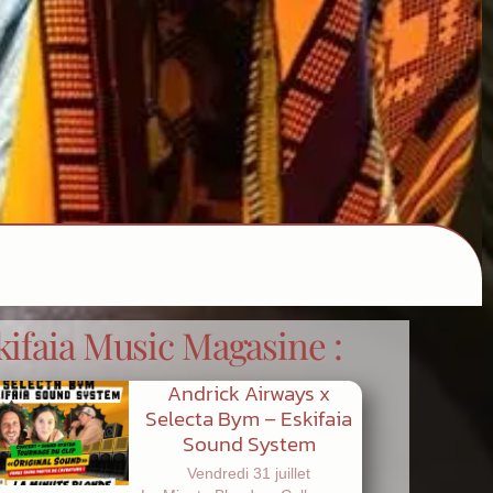
kifaia Music Magasine :
Andrick Airways x
Selecta Bym – Eskifaia
Sound System
Vendredi 31 juillet