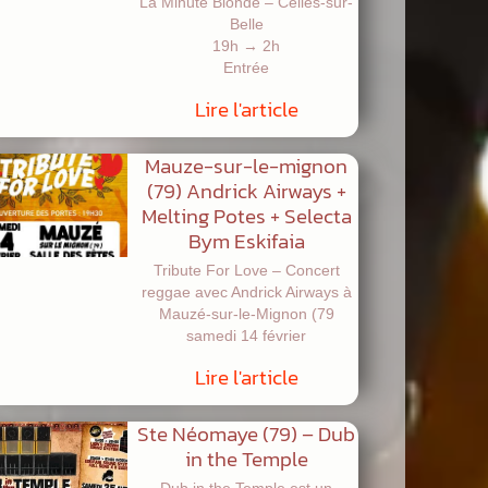
La Minute Blonde – Celles-sur-
Belle
19h → 2h
Entrée
Lire l'article
Mauze-sur-le-mignon
(79) Andrick Airways +
Melting Potes + Selecta
Bym Eskifaia
Tribute For Love – Concert
reggae avec Andrick Airways à
Mauzé-sur-le-Mignon (79
samedi 14 février
Lire l'article
Ste Néomaye (79) – Dub
in the Temple