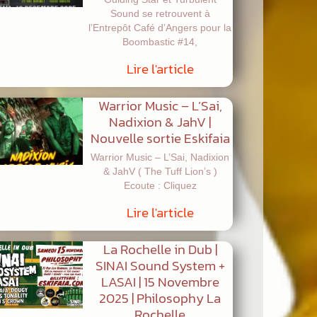
Sound se retrouvent à
l’Entrepôt Café d’Angers pour la
Boombastic #14,
Lire l'article
Warrior Music – L’Sai,
Nadixion & JahV |
Nouvelle sortie Eskifaia
Warrior Music – L’Sai, Nadixion
& JahV ( The Tuff Lion’s )
Ecoute : Cliquez
Lire l'article
La Rochelle in Dub |
SINAI Sound System +
LASAI | 15 Novembre
2025 | Philosophy La
Rochelle