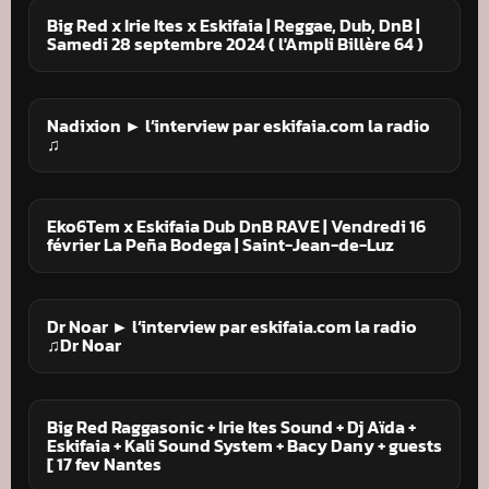
Big Red x Irie Ites x Eskifaia | Reggae, Dub, DnB |
Samedi 28 septembre 2024 ( l'Ampli Billère 64 )
Nadixion ► l’interview par eskifaia.com la radio
♫
Eko6Tem x Eskifaia Dub DnB RAVE | Vendredi 16
février La Peña Bodega | Saint-Jean-de-Luz
Dr Noar ► l’interview par eskifaia.com la radio
♫Dr Noar
Big Red Raggasonic + Irie Ites Sound + Dj Aïda +
Eskifaia + Kali Sound System + Bacy Dany + guests
[ 17 fev Nantes