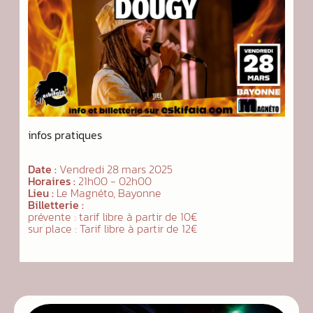
infos pratiques
Date :
Vendredi 28 mars 2025
Horaires :
21h00 - 02h00
Lieu :
Le Magnéto, Bayonne
Billetterie :
prévente : tarif libre à partir de 10€
sur place : Tarif libre à partir de 12€