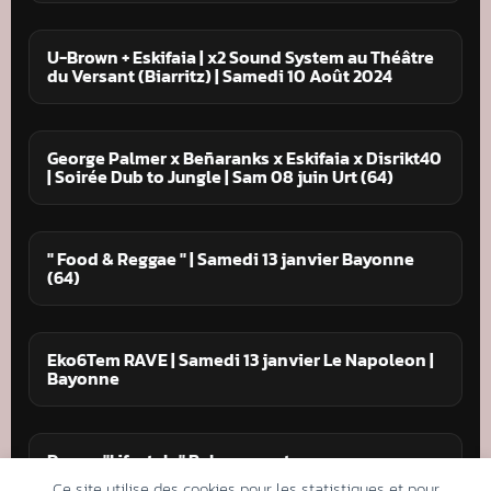
U-Brown + Eskifaia | x2 Sound System au Théâtre
du Versant (Biarritz) | Samedi 10 Août 2024
George Palmer x Beñaranks x Eskifaia x Disrikt40
| Soirée Dub to Jungle | Sam 08 juin Urt (64)
" Food & Reggae " | Samedi 13 janvier Bayonne
(64)
Eko6Tem RAVE | Samedi 13 janvier Le Napoleon |
Bayonne
Dougy "Lifestyle" Release party
Ce site utilise des cookies pour les statistiques et pour