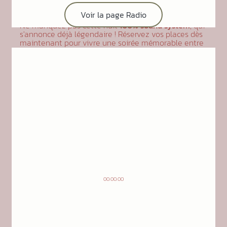
Billetterie :
Infos et réservations sur
Voir la page Radio
eskifaia.com
Ne manquez pas cette nuit
100% sound system
, qui
s'annonce déjà légendaire ! Réservez vos places dès
maintenant pour vivre une soirée mémorable entre
passionnés de
reggae
et
dub
.
Suivez-nous :
Retrouvez toutes les actualités et
événements sur
eskifaia.com
.
00:00:00