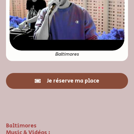
Baltimores
Je réserve ma place
Baltimores
Music & Vidéos :