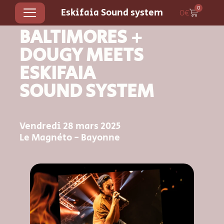
0
Eskifaia Sound system
0
€
BALTIMORES +
DOUGY MEETS
ESKIFAIA
SOUND SYSTEM
Vendredi 28 mars 2025
Le Magnéto - Bayonne