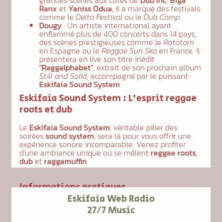
grandes scènes aux côtés de
Dub Inc
,
Biga
Ranx
et
Yaniss Odua
, il a marqué des festivals
comme le
Delta Festival
ou le
Dub Camp
.
Dougy
: Un artiste international ayant
enflammé plus de 400 concerts dans 14 pays,
des scènes prestigieuses comme le
Rototom
en Espagne ou le
Reggae Sun Ska
en France. Il
présentera en live son titre inédit
"Raggalphabet"
, extrait de son prochain album
Still and Solid
, accompagné par le puissant
Eskifaia Sound System
.
Eskifaia Sound System : L'esprit reggae
roots et dub
Le
Eskifaia Sound System
, véritable pilier des
soirées
sound system
, sera là pour vous offrir une
expérience sonore incomparable. Venez profiter
d'une ambiance unique où se mêlent
reggae roots
,
dub
et
raggamuffin
.
Informations pratiques
Eskifaia Web Radio
Date :
Vendredi 28 mars 2025
27/7 Music
Horaires :
21h00 - 02h00
Lieu :
Le Magnéto, Bayonne