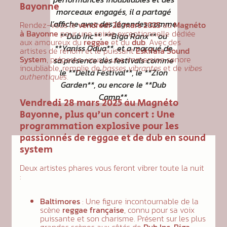
Bayonne
morceaux engagés, il a partagé
l’affiche avec des légendes comme
Rendez-vous le
vendredi 28 mars 2025
au
Magnéto
à Bayonne
pour une soirée exceptionnelle dédiée
**Dub Inc**, **Biga Ranx** ou
aux amoureux du
reggae
et du
dub
. Avec des
**Yaniss Odua**, et a marqué de
artistes de renom et le puissant
Eskifaia Sound
System
, préparez-vous à une immersion sonore
sa présence des festivals comme
inoubliable, remplie de
basses vibrantes
et de
vibes
le **Delta Festival**, le **Zion
authentiques
.
Garden**, ou encore le **Dub
Camp**.
Vendredi 28 mars 2025 au Magnéto
Bayonne, plus qu'un concert : Une
programmation explosive pour les
passionnés de reggae et de dub en sound
system
Deux artistes phares vous feront vibrer toute la nuit
:
Baltimores
: Une figure incontournable de la
scène
reggae française
, connu pour sa voix
puissante et son charisme. Présent sur les plus