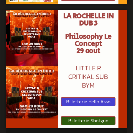
LA ROCHELLE IN
DUB 3
Philosophy Le
Concept
29 aout
LITTLE R
CRITIKAL SUB
BYM
Billetterie Hello Asso
Billetterie Shotgun