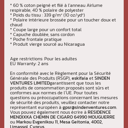
* 60 % coton peigné et filé à l’anneau Airlume
respirable, 40 % polaire de polyester
* Poids du tissu : 339 g/m² (10 oz/yd²)
* Polaire intérieure brossée pour un toucher doux et
chaud
* Coupe large pour un confort total
* Capuche doublée, sans cordon
* Poche frontale pratique
* Produit vierge sourcé au Nicaragua
Age restrictions: Pour les adultes
EU Warranty: 2 ans
En conformité avec le Règlement pour la Sécurité
Générale des Produits (RSGP),
eskifaia
et
SINDEN
VENTURES LIMITED
garantissent que tous les
produits de consommation proposés sont sûrs et
conformes aux normes de l’UE. Pour toutes
questions ou préoccupations concernant les mesures
de sécurité des produits, veuillez contacter notre
représentant européen à
gpsr@sindenventures.com
.
Vous pouvez également nous écrire à
RESIDENCE
MENDIXKA CHEMIN DE CIGARO 64990 MOUGUERRE
ou
Markou Evgenikou 11, Mesa Geitonia, 4002,
Limassol, Cyprus.