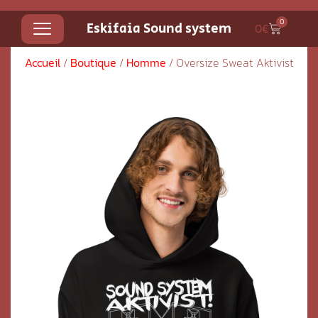
0
Eskifaia Sound system
0
€
Accueil
/
Boutique
/
Homme
/ Oversize Sweat Aktivist