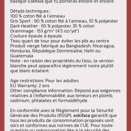
basique Eskifaia que tu porteras encore et encore.
Détails techniques :
100 % coton filé à l’anneau
Gris Sport : 90 % coton filé à l’anneau, 10 % polyester
Dark Heather : 65 % polyester, 35 % coton
Grammage : 153 g/m² (4.5 oz/yd²)
Couture épaule à épaule
Tissu quart de tour pour éviter les plis au centre
Produit vierge fabriqué au Bangladesh, Nicaragua,
Honduras, République Dominicaine, Haïti ou
Guatemala
Note : en raison des propriétés du tissu, la version
blanche peut apparaître légèrement ivoire plutôt
que blanc éclatant.
Age restrictions: Pour les adultes
EU Warranty: 2 ans
Other compliance information: Répond aux exigences
relatives à l’inflammabilité, aux teneurs en plomb,
cadmium, phtalates et formaldéhyde.
En conformité avec le Règlement pour la Sécurité
Générale des Produits (RSGP),
eskifaia
garantit que
tous les produits de consommation proposés sont
sûrs et conformes aux normes de l’UE. Pour toute
question ou préoccupation liée à la sécurité des