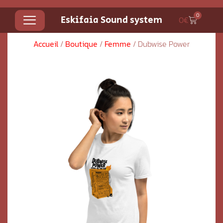
0
Eskifaia Sound system
0
€
Accueil
/
Boutique
/
Femme
/ Dubwise Power