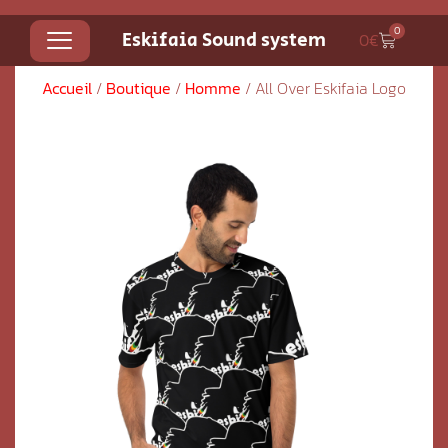
0
Eskifaia Sound system
0
€
Accueil
/
Boutique
/
Homme
/ All Over Eskifaia Logo