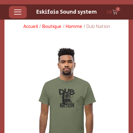
0
Eskifaia Sound system
0
€
Accueil
/
Boutique
/
Homme
/ Dub Nation