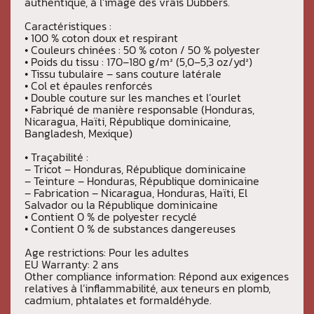
authentique, à l’image des vrais Dubbers.
Caractéristiques :
• 100 % coton doux et respirant
• Couleurs chinées : 50 % coton / 50 % polyester
• Poids du tissu : 170–180 g/m² (5,0–5,3 oz/yd²)
• Tissu tubulaire – sans couture latérale
• Col et épaules renforcés
• Double couture sur les manches et l’ourlet
• Fabriqué de manière responsable (Honduras,
Nicaragua, Haïti, République dominicaine,
Bangladesh, Mexique)
• Traçabilité :
– Tricot – Honduras, République dominicaine
– Teinture – Honduras, République dominicaine
– Fabrication – Nicaragua, Honduras, Haïti, El
Salvador ou la République dominicaine
• Contient 0 % de polyester recyclé
• Contient 0 % de substances dangereuses
Age restrictions: Pour les adultes
EU Warranty: 2 ans
Other compliance information: Répond aux exigences
relatives à l’inflammabilité, aux teneurs en plomb,
cadmium, phtalates et formaldéhyde.