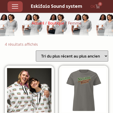
0
Eskifaia Sound system
0
€
Accueil
/
Boutique
/ Femme
4 résultats affichés