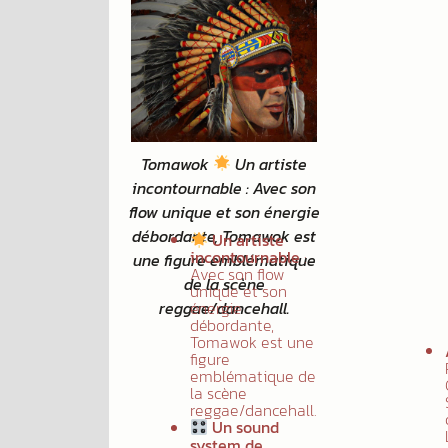
Tomawok
Un artiste
incontournable : Avec son
flow unique et son énergie
débordante, Tomawok est
Un artiste
incontournable
:
une figure emblématique
Avec son flow
de la scène
unique et son
reggae/dancehall.
énergie
débordante,
Tomawok est une
figure
parez-
emblématique de
s pour
la scène
 soirée
reggae/dancehall.
gae/dub
Un sound
bliable à
system de