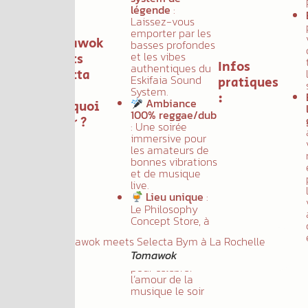
ochelle !
légende
:
e célèbre
Laissez-vous
nteur
emporter par les
mawok
,
Tomawok
basses profondes
tre du
et les vibes
meets
eed
Infos
authentiques du
Selecta
ting",
Eskifaia Sound
pratiques
contre
BYM
System.
:
ecta BYM
Ambiance
Pourquoi
r un set
100% reggae/dub
venir ?
osif,
: Une soirée
menté par
immersive pour
uissance
les amateurs de
Eskifaia
bonnes vibrations
nd
et de musique
tem
en
live.
iguration
Lieu unique
:
coops
.
Le Philosophy
Concept Store, à
La Rochelle, offre
un cadre convivial
Tomawok
et chaleureux
pour célébrer
l’amour de la
musique le soir
de la Saint-