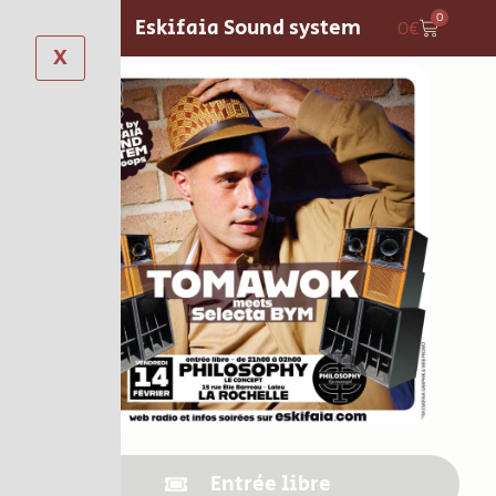
0
Eskifaia Sound system
0
€
X
Entrée libre