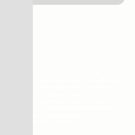
Tomawok meets
Selecta Bym
Préparez-vous pour une soirée
reggae/dub inoubliable à La Rochelle
!
Le célèbre chanteur Tomawok,
maître du « speed toasting »,
rencontre Selecta BYM pour un set
explosif, alimenté par la puissance
du Eskifaia Sound System en
configuration 4 scoops.